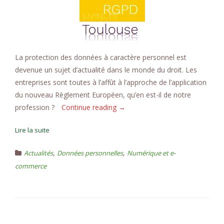
La protection des données à caractère personnel est
devenue un sujet d’actualité dans le monde du droit. Les
entreprises sont toutes à l’affût à l’approche de l’application
du nouveau Règlement Européen, qu’en est-il de notre
« La
profession ?
Continue reading
→
réforme
Lire la suite
sur
les
,
,
Actualités
Données personnelles
Numérique et e-
données
commerce
personnelles
:
les
enjeux
du