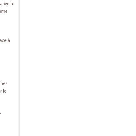
ative à
même
ace à
ines
r le
s