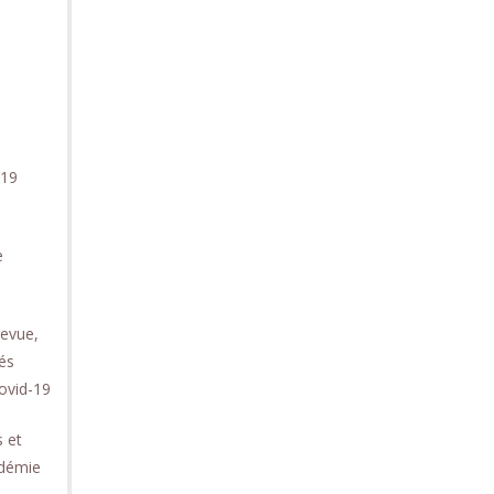
-19
e
revue,
és
ovid-19
 et
idémie