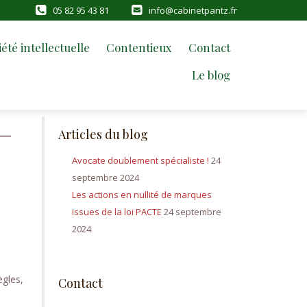
05 82 95 43 81
info@cabinetpantz.fr
été intellectuelle
Contentieux
Contact
Le blog
 –
Articles du blog
Avocate doublement spécialiste !
24
septembre 2024
Les actions en nullité de marques
issues de la loi PACTE
24 septembre
2024
ègles,
Contact