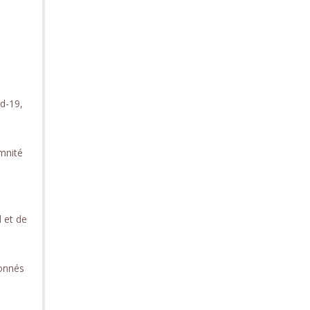
id-19,
mnité
 et de
onnés