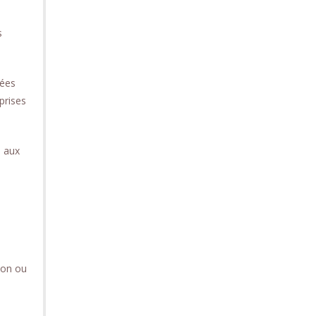
s
hées
prises
s aux
ion ou