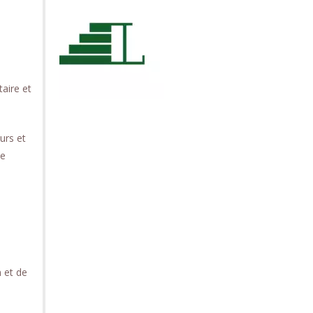
aire et
urs et
te
n et de