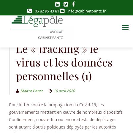
05 82 95 43 81
info@cabinetpantz.fr
Skip
to
Le « tracking » le
content
virus et les données
personnelles (1)
Maître Pantz
10 avril 2020
Pour lutter contre la propagation du Covid-19, les
gouvernements mettent en œuvre de nombreux dispositifs.
Confinement, couvre-feu ou encore tests de dépistages
sont autant d’outils politiques déployés par les autorités