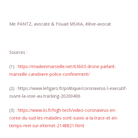
Me PANTZ, avocate & Fouad MSIKA, élève-avocat
Sources :
(1) :
https://madeinmarseille.net/63603-drone-parlant-
marseille-canebiere-police-confinement/
(2) : https://www.lefigaro.fr/politique/coronavirus-l-executif-
ouvre-la-voie-au-tracking-20200406
(3) :
https://www.lci.fr/high-tech/video-coronavirus-en-
coree-du-sud-les-malades-sont-suivis-a-la-trace-et-en-
temps-reel-sur-internet-2148821.html