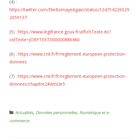
(4) :
https://twitter.com/ElieBomayeAgain/status/124714226029
2059137
(5) :
https://www.legifrance.gouv.fr/affichTexte.do?
cidTexte=JORFTEXT000000886460
(6) :
https://www.cnil.fr/fr/reglement-europeen-protection-
donnees
(7) :
https://www.cnil.fr/fr/reglement-europeen-protection-
donnees/chapitre2#Article5
,
,
Actualités
Données personnelles
Numérique et e-
commerce