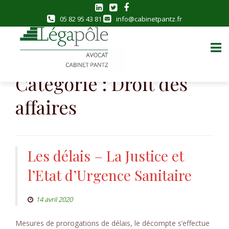
05 82 95 43 81
info@cabinetpantz.fr
Skip
to
Catégorie :
Droit des
content
affaires
Les délais – La Justice et
l’Etat d’Urgence Sanitaire
14 avril 2020
Mesures de prorogations de délais, le décompte s’effectue